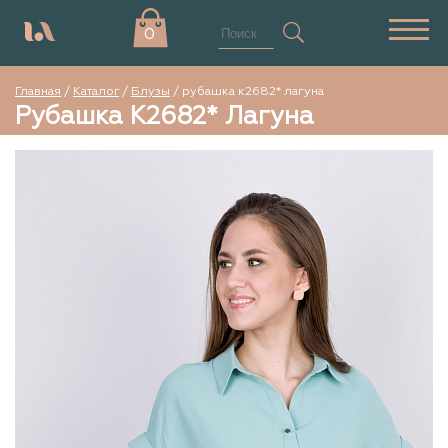
0
Главная
/
Каталог
/
Блузы
/
рубашка к2682* лагуна
Рубашка К2682* Лагуна