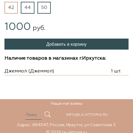
42
44
50
1000
руб.
Добавить в корзину
Наличие товаров в магазинах г.Иркутска:
Джеммол (Джеммол)
1 шт.
Наши магазины
INFO@LA-VITTORIA.RU
Адрес: 664047, Россия, Иркутск, ул.Советская 3.
© 2026 la-vittoria.ru