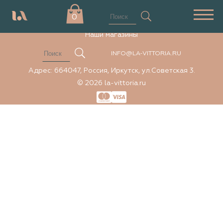
Элемент не найден
0
Наши магазины
INFO@LA-VITTORIA.RU
Адрес: 664047, Россия, Иркутск, ул.Советская 3.
© 2026 la-vittoria.ru