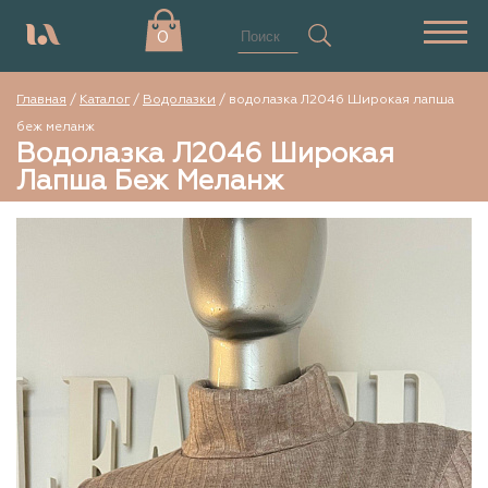
0
Главная
/
Каталог
/
Водолазки
/
водолазка Л2046 Широкая лапша
беж меланж
Водолазка Л2046 Широкая
Лапша Беж Меланж