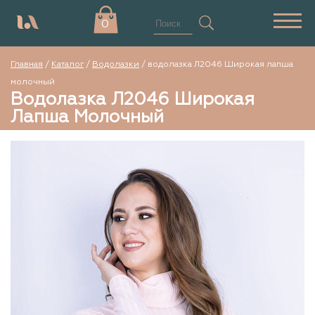
0
Главная
/
Каталог
/
Водолазки
/
водолазка Л2046 Широкая лапша
молочный
Водолазка Л2046 Широкая
Лапша Молочный