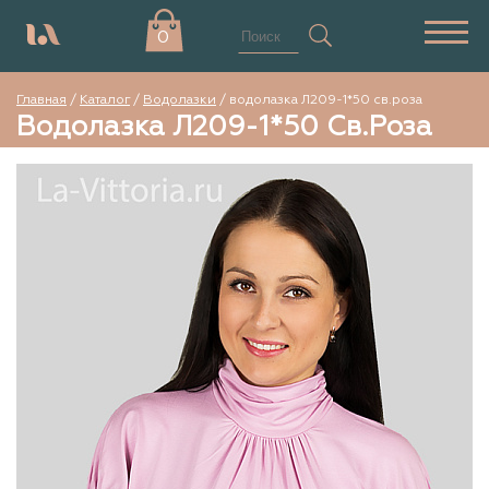
0
Главная
/
Каталог
/
Водолазки
/
водолазка Л209-1*50 св.роза
Водолазка Л209-1*50 Св.роза