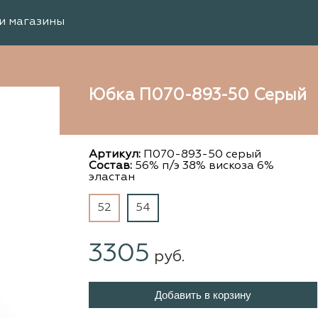
и магазины
Юбка П070-893-50 Серый
Артикул:
П070-893-50 серый
Состав:
56% п/э 38% вискоза 6%
эластан
52
54
3305
руб.
Добавить в корзину