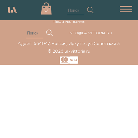
Элемент не найден
0
Наши магазины
INFO@LA-VITTORIA.RU
Адрес: 664047, Россия, Иркутск, ул.Советская 3.
© 2026 la-vittoria.ru