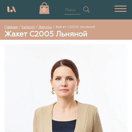
0
Главная
/
Каталог
/
Жакеты
/
Жакет С2005 льняной
Жакет С2005 Льняной