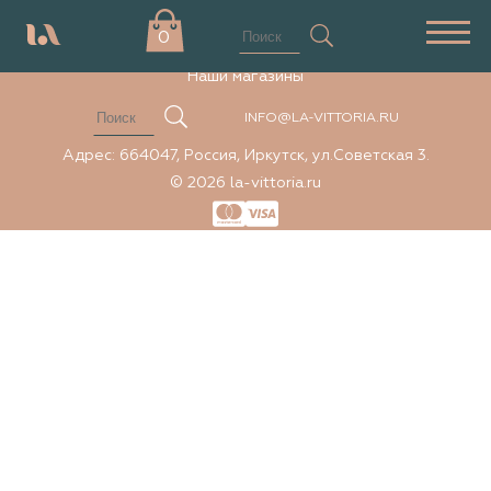
Элемент не найден
0
Наши магазины
INFO@LA-VITTORIA.RU
Адрес: 664047, Россия, Иркутск, ул.Советская 3.
© 2026 la-vittoria.ru